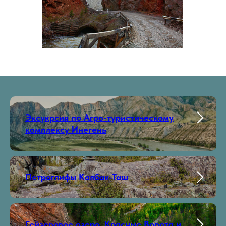
Эксукрсия по Aгро-туристическому
комплексу Инегень
Петроглифы Калбак-Таш
Гейзеровое озеро, Красные Ворота и