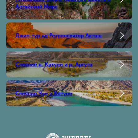
Алтайский Марс
Джип-тур на Ретранслятор Акташ
Слияние р. Катуни и р. Аргута
Слияние Чуи и Катуни